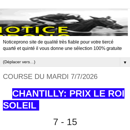
Noticeprono site de qualité très fiable pour votre tiercé
quarté et quinté il vous donne une sélection 100% gratuite
▼
COURSE DU MARDI 7/7/2026
CHANTILLY
: PRIX LE ROI
SOLEIL
7
- 15