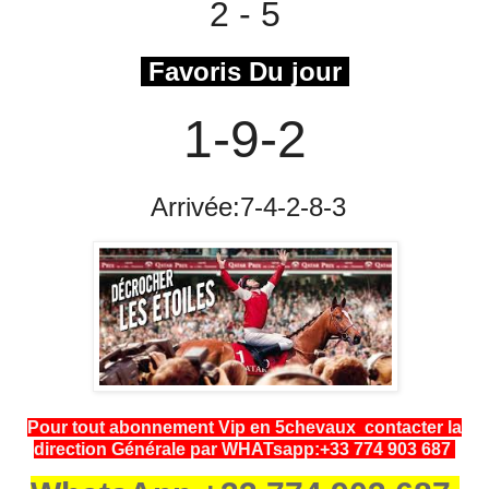
2
- 5
Favoris Du jour
1
-9
-2
Arrivée:7-4-2-8-3
Pour tout abonnement Vip en 5chevaux contacter la
direction Générale par WHATsapp:
+33 774 903 687