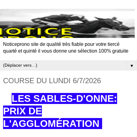
Noticeprono site de qualité très fiable pour votre tiercé
quarté et quinté il vous donne une sélection 100% gratuite
▼
COURSE DU LUNDI 6/7/2026
LES SABLES-D'ONNE
:
PRIX DE
L'AGGLOMÉRATION