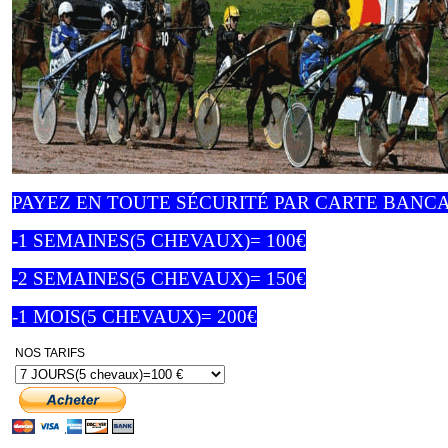
PAYEZ EN TOUTE SÉCURITÉ PAR CARTE BANCA
-1 SEMAINES(5 CHEVAUX)= 100€
-2 SEMAINES(5 CHEVAUX)= 150€
-1 MOIS(5 CHEVAUX)= 200€
NOS TARIFS