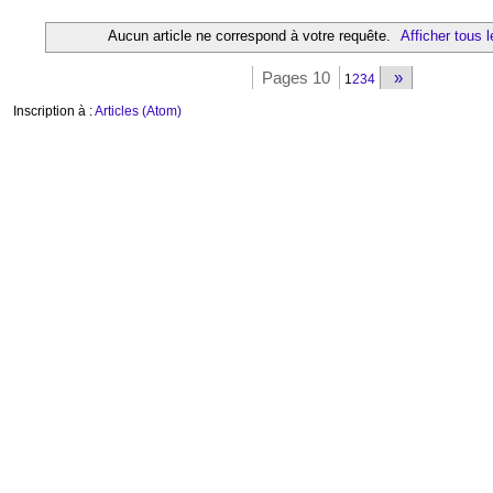
Aucun article ne correspond à votre requête.
Afficher tous l
Pages 10
»
1
2
3
4
Inscription à :
Articles (Atom)