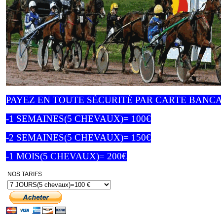
PAYEZ EN TOUTE SÉCURITÉ PAR CARTE BANCA
-1 SEMAINES(5 CHEVAUX)= 100€
-2 SEMAINES(5 CHEVAUX)= 150€
-1 MOIS(5 CHEVAUX)= 200€
NOS TARIFS