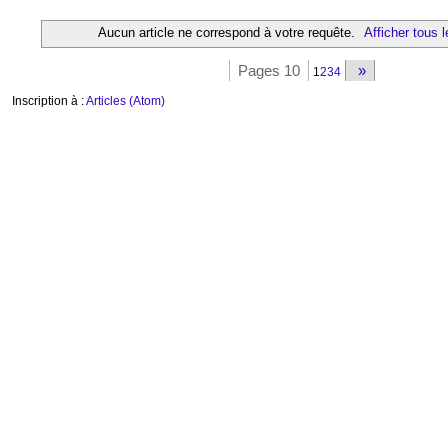
Aucun article ne correspond à votre requête.
Afficher tous l
Pages 10
»
1
2
3
4
Inscription à :
Articles (Atom)